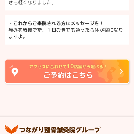
さも軽くなりました。
・これからご来院される方にメッセージを！
痛みを我慢でず、１日おきでも通ったら体が楽になり
ますよ。
10
アクセスに合わせて
店舗から選べる！
ご予約はこちら
つ