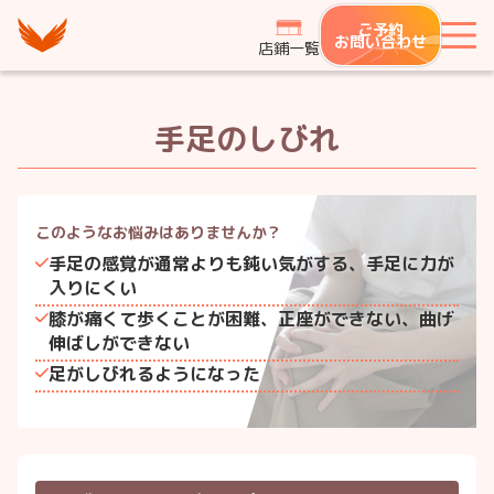
つながり整骨鍼灸院グループ
ご予約
メ
お問い合わせ
店鋪一覧
手足のしびれ
このようなお悩みは
ありませんか？
手足の感覚が通常よりも鈍い気がする、手足に力が
入りにくい
膝が痛くて歩くことが困難、正座ができない、曲げ
伸ばしができない
足がしびれるようになった