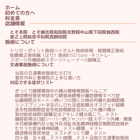
ホーム
初めての方へ
料金表
店舗情報
とそ本院・とそ鍼灸院
和田院
吉野院
中山院
下田院
城西院
坂之上院
姶良平松院
西餅田院
施術について
トリガーポイント施術
ハイボルト施術
背骨・骨盤矯正施術
筋膜矯正施術
鍼（はり）施術
KISO tore -キソトレ-
スポーツ外傷施術
スポーツトレーナー
O脚矯正
交通事故施術について
当院の交通事故施術
むち打ち
整形外科と整骨院の上手な通い方
対応できる症状リスト
ぎっくり腰
腰痛
背中の痛み
腰椎椎間板ヘルニア
腰部脊柱管狭窄症
反り腰
猫背
腰椎分離症
腰椎すべり症
仙腸関節炎
モートン病
いつの間にか骨折
肉離れ
股関節痛
シンスプリント
手足のしびれ
足底筋膜炎
オスグッド
膝痛
変形性膝関節症
変形性股関節症
足のしびれ
踵の痛み
梨状筋症候群
X脚
鵞足炎
アキレス腱炎
肩こり＿テスト
腸脛靭帯炎
O脚
シーバー病
ジャンパー膝
スポーツ外傷・障害
半月板損傷
内反小趾
外反母趾
成長痛
神経痛
足関節捻挫
骨折
むちうち症
坐骨神経痛＿テスト
腰痛＿テスト
腰部脊柱管狭窄症＿テスト
ぎっくり腰＿テスト
四十肩・五十肩＿テスト
膝痛＿テスト
当院の交通事故施術