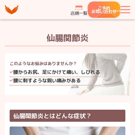
つながり整骨鍼灸院グループ
ご予約
メ
お問い合わせ
店鋪一覧
仙腸関節炎
このようなお悩みは
ありませんか？
腰からお尻、足にかけて痛い、しびれる
腰に刺すような鋭い痛みがある
仙腸関節炎とはどんな症状？