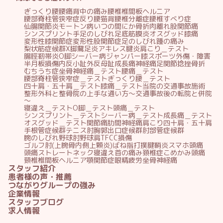
ぎっくり腰
腰痛
背中の痛み
腰椎椎間板ヘルニア
腰部脊柱管狭窄症
反り腰
猫背
腰椎分離症
腰椎すべり症
仙腸関節炎
モートン病
いつの間にか骨折
肉離れ
股関節痛
シンスプリント
手足のしびれ
足底筋膜炎
オスグッド
膝痛
変形性膝関節症
変形性股関節症
足のしびれ
踵の痛み
梨状筋症候群
X脚
鵞足炎
アキレス腱炎
肩こり＿テスト
腸脛靭帯炎
O脚
シーバー病
ジャンパー膝
スポーツ外傷・障害
半月板損傷
内反小趾
外反母趾
成長痛
神経痛
足関節捻挫
骨折
むちうち症
坐骨神経痛＿テスト
腰痛＿テスト
腰部脊柱管狭窄症＿テスト
ぎっくり腰＿テスト
四十肩・五十肩＿テスト
膝痛＿テスト
当院の交通事故施術
整形外科と整骨院の上手な通い方～交通事故後の転院と併院
～
寝違え＿テスト
O脚＿テスト
頭痛＿テスト
シンスプリント＿テスト
シーバー病＿テスト
成長痛＿テスト
オスグッド＿テスト
関節痛
肋間神経痛
肩こり
四十肩・五十肩
手根管症候群
テニス肘
胸郭出口症候群
肘部管症候群
腕のしびれ
野球肘
野球肩
TFCC損傷
ゴルフ肘(上腕骨内側上顆炎)
ばね指
打撲
腱鞘炎
スマホ頭痛
頭痛
ストレートネック
寝違え
首の痛み
頚椎症
こめかみ頭痛
頸椎椎間板ヘルニア
顎関節症
眼精疲労
坐骨神経痛
スタッフ紹介
患者様の声・推薦
つながりグループの強み
企業情報
スタッフブログ
求人情報