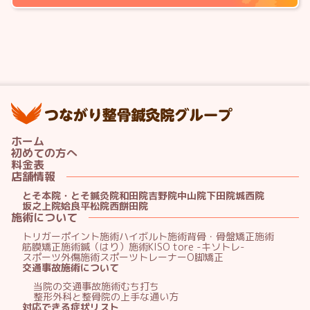
つ
ホーム
初めての方へ
料金表
店舗情報
とそ本院・とそ鍼灸院
和田院
吉野院
中山院
下田院
城西院
坂之上院
姶良平松院
西餅田院
施術について
トリガーポイント施術
ハイボルト施術
背骨・骨盤矯正施術
筋膜矯正施術
鍼（はり）施術
KISO tore -キソトレ-
スポーツ外傷施術
スポーツトレーナー
O脚矯正
交通事故施術について
当院の交通事故施術
むち打ち
整形外科と整骨院の上手な通い方
対応できる症状リスト