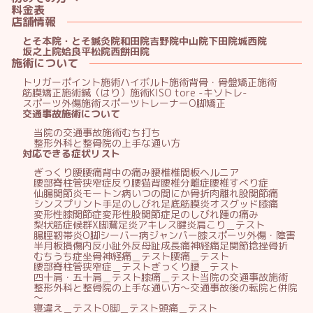
料金表
店舗情報
とそ本院・とそ鍼灸院
和田院
吉野院
中山院
下田院
城西院
坂之上院
姶良平松院
西餅田院
施術について
トリガーポイント施術
ハイボルト施術
背骨・骨盤矯正施術
筋膜矯正施術
鍼（はり）施術
KISO tore -キソトレ-
スポーツ外傷施術
スポーツトレーナー
O脚矯正
交通事故施術について
当院の交通事故施術
むち打ち
整形外科と整骨院の上手な通い方
対応できる症状リスト
ぎっくり腰
腰痛
背中の痛み
腰椎椎間板ヘルニア
腰部脊柱管狭窄症
反り腰
猫背
腰椎分離症
腰椎すべり症
仙腸関節炎
モートン病
いつの間にか骨折
肉離れ
股関節痛
シンスプリント
手足のしびれ
足底筋膜炎
オスグッド
膝痛
変形性膝関節症
変形性股関節症
足のしびれ
踵の痛み
梨状筋症候群
X脚
鵞足炎
アキレス腱炎
肩こり＿テスト
腸脛靭帯炎
O脚
シーバー病
ジャンパー膝
スポーツ外傷・障害
半月板損傷
内反小趾
外反母趾
成長痛
神経痛
足関節捻挫
骨折
むちうち症
坐骨神経痛＿テスト
腰痛＿テスト
腰部脊柱管狭窄症＿テスト
ぎっくり腰＿テスト
四十肩・五十肩＿テスト
膝痛＿テスト
当院の交通事故施術
整形外科と整骨院の上手な通い方～交通事故後の転院と併院
～
寝違え＿テスト
O脚＿テスト
頭痛＿テスト