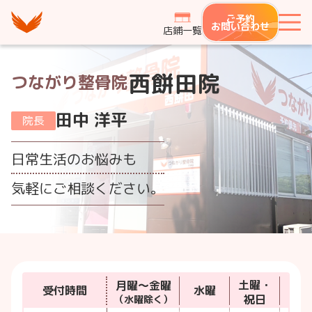
つながり整骨鍼灸院グループ
ご予約
メ
お問い合わせ
店鋪一覧
西餅田院
つながり整骨院
田中 洋平
院長
日常生活のお悩みも
気軽にご相談ください。
土曜・
月曜〜金曜
受付時間
水曜
日
祝日
（水曜除く）