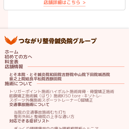
店舗詳細はこちら
つ
ホーム
初めての方へ
料金表
店舗情報
とそ本院・とそ鍼灸院
和田院
吉野院
中山院
下田院
城西院
坂之上院
姶良平松院
西餅田院
施術について
トリガーポイント施術
ハイボルト施術
背骨・骨盤矯正施術
筋膜矯正施術
鍼（はり）施術
KISO tore -キソトレ-
スポーツ外傷施術
スポーツトレーナー
O脚矯正
交通事故施術について
当院の交通事故施術
むち打ち
整形外科と整骨院の上手な通い方
対応できる症状リスト
ぎっくり腰
腰痛
背中の痛み
腰椎椎間板ヘルニア