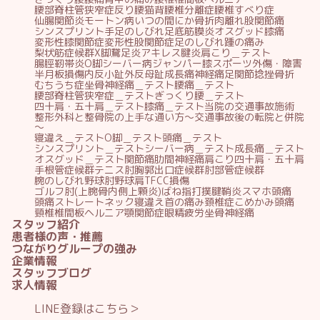
腰部脊柱管狭窄症
反り腰
猫背
腰椎分離症
腰椎すべり症
仙腸関節炎
モートン病
いつの間にか骨折
肉離れ
股関節痛
シンスプリント
手足のしびれ
足底筋膜炎
オスグッド
膝痛
変形性膝関節症
変形性股関節症
足のしびれ
踵の痛み
梨状筋症候群
X脚
鵞足炎
アキレス腱炎
肩こり＿テスト
腸脛靭帯炎
O脚
シーバー病
ジャンパー膝
スポーツ外傷・障害
半月板損傷
内反小趾
外反母趾
成長痛
神経痛
足関節捻挫
骨折
むちうち症
坐骨神経痛＿テスト
腰痛＿テスト
腰部脊柱管狭窄症＿テスト
ぎっくり腰＿テスト
四十肩・五十肩＿テスト
膝痛＿テスト
当院の交通事故施術
整形外科と整骨院の上手な通い方～交通事故後の転院と併院
～
寝違え＿テスト
O脚＿テスト
頭痛＿テスト
シンスプリント＿テスト
シーバー病＿テスト
成長痛＿テスト
オスグッド＿テスト
関節痛
肋間神経痛
肩こり
四十肩・五十肩
手根管症候群
テニス肘
胸郭出口症候群
肘部管症候群
腕のしびれ
野球肘
野球肩
TFCC損傷
ゴルフ肘(上腕骨内側上顆炎)
ばね指
打撲
腱鞘炎
スマホ頭痛
頭痛
ストレートネック
寝違え
首の痛み
頚椎症
こめかみ頭痛
頸椎椎間板ヘルニア
顎関節症
眼精疲労
坐骨神経痛
スタッフ紹介
患者様の声・推薦
つながりグループの強み
企業情報
スタッフブログ
求人情報
LINE登録はこちら