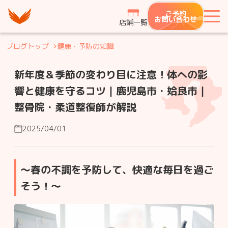
つながり整骨鍼灸院グループ
ご予約
メ
お問い合わせ
店鋪一覧
ブログトップ
健康・予防の知識
新年度＆季節の変わり目に注意！体への影
響と健康を守るコツ｜鹿児島市・姶良市｜
整骨院・柔道整復師が解説
2025/04/01
～春の不調を予防して、快適な毎日を過ご
そう！～