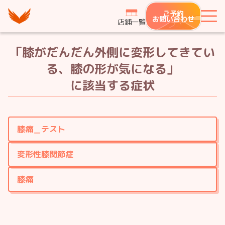
つながり整骨鍼灸院グループ
ご予約
メ
お問い合わせ
店鋪一覧
「膝がだんだん外側に変形してきてい
る、膝の形が気になる」
に該当する症状
膝痛＿テスト
変形性膝関節症
膝痛