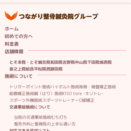
つ
ホーム
初めての方へ
料金表
店舗情報
とそ本院・とそ鍼灸院
和田院
吉野院
中山院
下田院
城西院
坂之上院
姶良平松院
西餅田院
施術について
トリガーポイント施術
ハイボルト施術
背骨・骨盤矯正施術
筋膜矯正施術
鍼（はり）施術
KISO tore -キソトレ-
スポーツ外傷施術
スポーツトレーナー
O脚矯正
交通事故施術について
当院の交通事故施術
むち打ち
整形外科と整骨院の上手な通い方
対応できる症状リスト