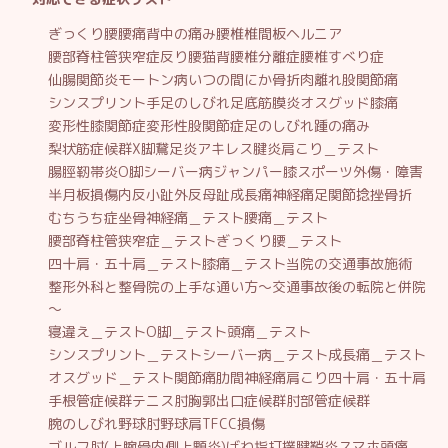
ぎっくり腰
腰痛
背中の痛み
腰椎椎間板ヘルニア
腰部脊柱管狭窄症
反り腰
猫背
腰椎分離症
腰椎すべり症
仙腸関節炎
モートン病
いつの間にか骨折
肉離れ
股関節痛
シンスプリント
手足のしびれ
足底筋膜炎
オスグッド
膝痛
変形性膝関節症
変形性股関節症
足のしびれ
踵の痛み
梨状筋症候群
X脚
鵞足炎
アキレス腱炎
肩こり＿テスト
腸脛靭帯炎
O脚
シーバー病
ジャンパー膝
スポーツ外傷・障害
半月板損傷
内反小趾
外反母趾
成長痛
神経痛
足関節捻挫
骨折
むちうち症
坐骨神経痛＿テスト
腰痛＿テスト
腰部脊柱管狭窄症＿テスト
ぎっくり腰＿テスト
四十肩・五十肩＿テスト
膝痛＿テスト
当院の交通事故施術
整形外科と整骨院の上手な通い方～交通事故後の転院と併院
～
寝違え＿テスト
O脚＿テスト
頭痛＿テスト
シンスプリント＿テスト
シーバー病＿テスト
成長痛＿テスト
オスグッド＿テスト
関節痛
肋間神経痛
肩こり
四十肩・五十肩
手根管症候群
テニス肘
胸郭出口症候群
肘部管症候群
腕のしびれ
野球肘
野球肩
TFCC損傷
ゴルフ肘(上腕骨内側上顆炎)
ばね指
打撲
腱鞘炎
スマホ頭痛