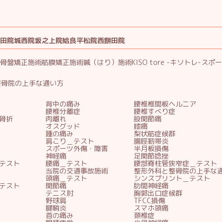
田院
城西院
坂之上院
姶良平松院
西餅田院
骨盤矯正施術
筋膜矯正施術
鍼（はり）施術
KISO tore -キソトレ-
スポー
整骨院の上手な通い方
背中の痛み
腰椎椎間板ヘルニア
腰椎分離症
腰椎すべり症
骨折
肉離れ
股関節痛
オスグッド
膝痛
踵の痛み
梨状筋症候群
肩こり＿テスト
腸脛靭帯炎
スポーツ外傷・障害
半月板損傷
神経痛
足関節捻挫
テスト
腰痛＿テスト
腰部脊柱管狭窄症＿テスト
当院の交通事故施術
整形外科と整骨院の上手な
頭痛＿テスト
シンスプリント＿テスト
テスト
関節痛
肋間神経痛
テニス肘
胸郭出口症候群
野球肩
TFCC損傷
腱鞘炎
スマホ頭痛
首の痛み
頚椎症