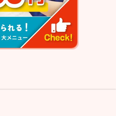
つながり整骨鍼灸院