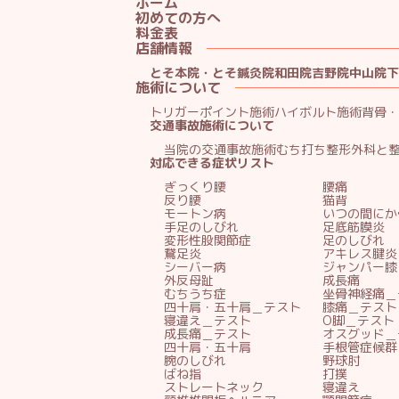
ホーム
初めての方へ
料金表
店舗情報
とそ本院・とそ鍼灸院
和田院
吉野院
中山院
下
施術について
トリガーポイント施術
ハイボルト施術
背骨・
交通事故施術について
当院の交通事故施術
むち打ち
整形外科と
対応できる症状リスト
ぎっくり腰
腰痛
反り腰
猫背
モートン病
いつの間にか
手足のしびれ
足底筋膜炎
変形性股関節症
足のしびれ
鵞足炎
アキレス腱炎
シーバー病
ジャンパー膝
外反母趾
成長痛
むちうち症
坐骨神経痛＿
四十肩・五十肩＿テスト
膝痛＿テスト
寝違え＿テスト
O脚＿テスト
成長痛＿テスト
オスグッド＿
四十肩・五十肩
手根管症候群
腕のしびれ
野球肘
ばね指
打撲
ストレートネック
寝違え