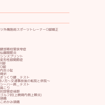
ツ外傷施術
スポーツトレーナー
O脚矯正
腰部脊柱管狭窄症
仙腸関節炎
シンスプリント
変形性膝関節症
X脚
O脚
内反小趾
骨折
ぎっくり腰＿テスト
通い方～交通事故後の転院と併院～
シーバー病＿テスト
肩こり
肘部管症候群
ゴルフ肘(上腕骨内側上顆炎)
頭痛
こめかみ頭痛